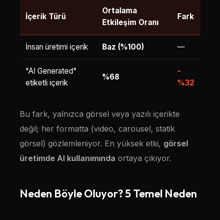
Ortalama
İçerik Türü
Fark
Etkileşim Oranı
İnsan üretimi içerik
Baz (%100)
—
"AI Generated"
-
%68
etiketli içerik
%32
Bu fark, yalnızca görsel veya yazılı içerikte
değil; her formatta (video, carousel, statik
görsel) gözlemleniyor. En yüksek etki,
görsel
üretimde AI kullanımında
ortaya çıkıyor.
Neden Böyle Oluyor? 5 Temel Neden