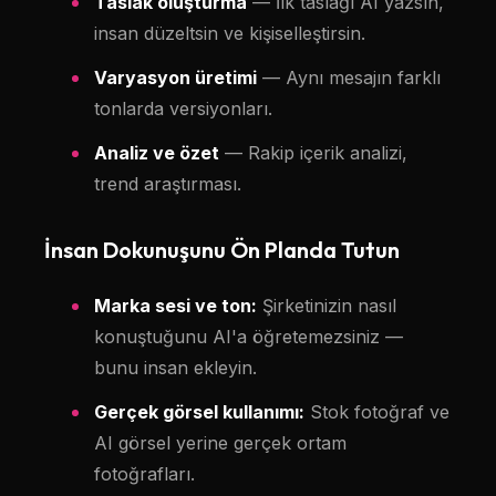
Taslak oluşturma
— İlk taslağı AI yazsın,
insan düzeltsin ve kişiselleştirsin.
Varyasyon üretimi
— Aynı mesajın farklı
tonlarda versiyonları.
Analiz ve özet
— Rakip içerik analizi,
trend araştırması.
İnsan Dokunuşunu Ön Planda Tutun
Marka sesi ve ton:
Şirketinizin nasıl
konuştuğunu AI'a öğretemezsiniz —
bunu insan ekleyin.
Gerçek görsel kullanımı:
Stok fotoğraf ve
AI görsel yerine gerçek ortam
fotoğrafları.