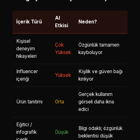
AI
İçerik Türü
Neden?
Etkisi
Kişisel
Çok
Özgünlük tamamen
deneyim
Yüksek
kayboluyor
hikayeleri
Influencer
Kişilik ve güven bağı
Yüksek
içeriği
kırılıyor
Gerçek kullanım
Ürün tanıtımı
Orta
görseli daha ikna
edici
Eğitici /
Bilgi odaklı; özgünlük
infografik
Düşük
beklentisi düşük
içerik